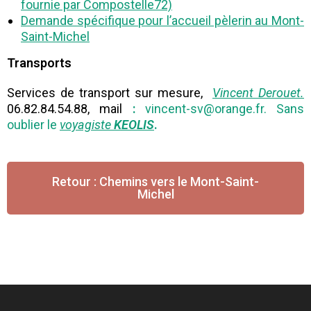
fournie par Compostelle72)
Demande spécifique pour l’accueil pèlerin au Mont-
Saint-Michel
Transports
Services de transport sur mesure,
Vincent Derouet.
06.82.84.54.88, mail
:
vincent-sv@orange.fr.
Sans
oublier le
voyagiste
KEOLIS
.
Retour : Chemins vers le Mont-Saint-
Michel