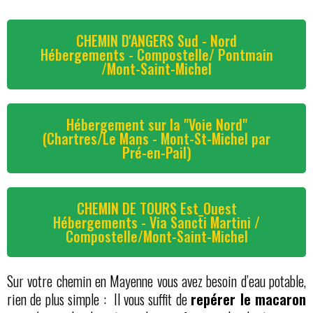
CHEMIN D'ANGERS Sud - Nord
Hébergements - Compostelle/ Pontmain
/Mont-Saint-Michel
Hébergement sur la "Voie Nord"
(Chartres/Le Mans - Mont-St-Michel par
Pré-en-Pail)
CHEMIN DE TOURS Est_Ouest
Hébergements - Via Sancti Martini /
Compostelle/Mont-Saint-Michel
Sur votre chemin en Mayenne vous avez besoin d’eau potable,
rien de plus simple : Il vous suffit de
repérer le macaron