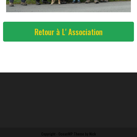
Retour à L' Association
Copyright - OceanWP Theme by Nick