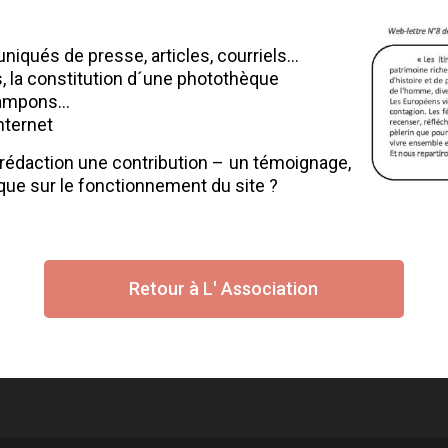
iqués de presse, articles, courriels…
rs, la constitution d´une photothèque
 tampons…
nternet
rédaction une contribution – un témoignage,
rque sur le fonctionnement du site ?
Retour à L' Association